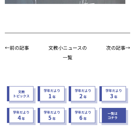
←前の記事
文教小ニュースの
次の記事→
一覧
学年だより
学年だより
学年だより
文教
1
2
3
トピックス
年
年
年
学年だより
学年だより
学年だより
一覧は
4
5
6
コチラ
年
年
年