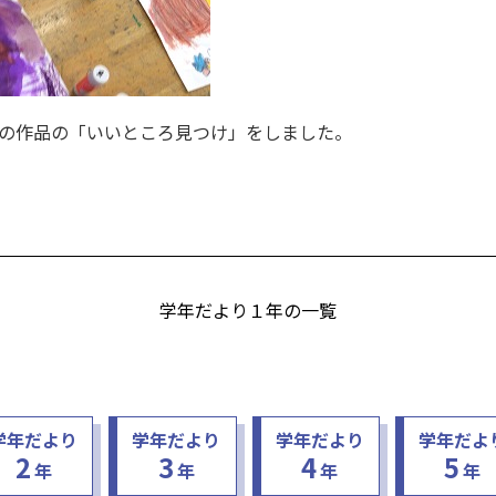
の作品の「いいところ見つけ」をしました。
学年だより１年の一覧
学年だより
学年だより
学年だより
学年だよ
2
3
4
5
年
年
年
年