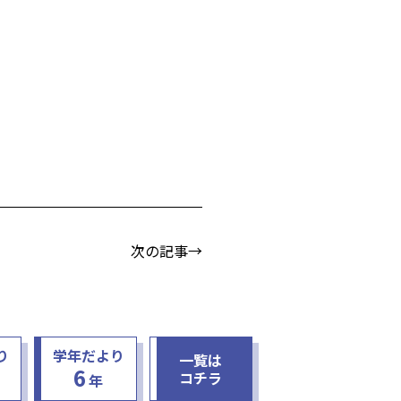
次の記事→
り
学年だより
一覧は
6
コチラ
年