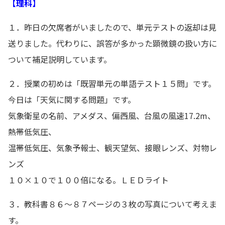
【理科】
１．昨日の欠席者がいましたので、単元テストの返却は見
送りました。代わりに、誤答が多かった顕微鏡の扱い方に
ついて補足説明しています。
２．授業の初めは「既習単元の単語テスト１５問」です。
今日は「天気に関する問題」です。
気象衛星の名前、アメダス、偏西風、台風の風速17.2m、
熱帯低気圧、
温帯低気圧、気象予報士、観天望気、接眼レンズ、対物レ
ンズ
１０×１０で１００倍になる。ＬＥＤライト
３．教科書８６～８７ページの３枚の写真について考えま
す。