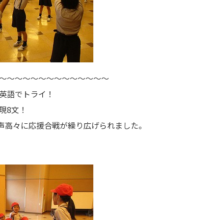
～～～～～～～～～～～～～～
英語でトライ！
現8文！
、声高々に応援合戦が繰り広げられました。