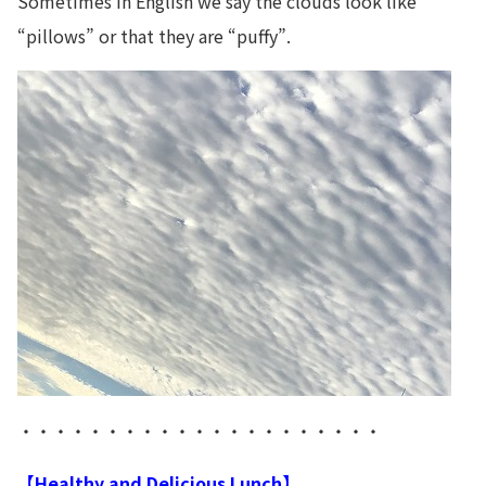
Sometimes in English we say the clouds look like
“pillows” or that they are “puffy”.
・・・・・・・・・・・・・・・・・・・・・
【Healthy and Delicious Lunch】