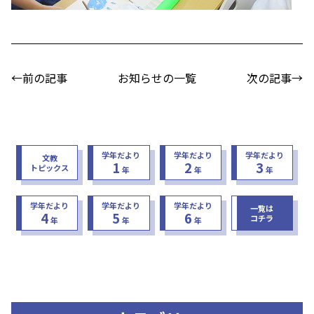
←前の記事
お知らせの一覧
次の記事→
学年だより
学年だより
学年だより
文教
1
2
3
トピックス
年
年
年
学年だより
学年だより
学年だより
一覧は
4
5
6
コチラ
年
年
年