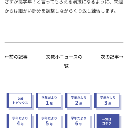
さすが高学年！と言ってもらえる演技になるように、来週
からは細かい部分を調整しながらくり返し練習します。
←前の記事
文教小ニュースの
次の記事→
一覧
学年だより
学年だより
学年だより
文教
1
2
3
トピックス
年
年
年
学年だより
学年だより
学年だより
一覧は
4
5
6
コチラ
年
年
年