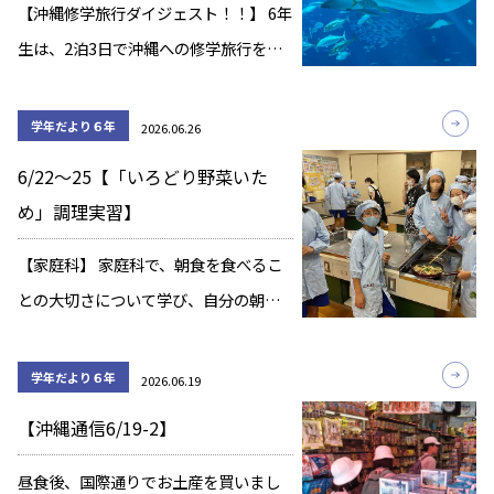
【沖縄修学旅行ダイジェスト！！】 6年
生は、2泊3日で沖縄への修学旅行を実
施しました。天候は崩れることなく、
非常に実りある3日間となりました。 子
学年だより６年
2026.06.26
どもたちの真剣に平和学習に取り組む
6/22～25【「いろどり野菜いた
姿や、ビーチ遊びや、買い物を楽しむ
め」調理実習】
様子を […]
【家庭科】 家庭科で、朝食を食べるこ
との大切さについて学び、自分の朝食
を見直したところ、「栄養バランスが
偏っていた。」「朝食をあまり食べら
学年だより６年
2026.06.19
れていなかった。」などの課題があが
【沖縄通信6/19-2】
りました。 そこで、いろどり野菜いた
めの作り方を […]
昼食後、国際通りでお土産を買いまし