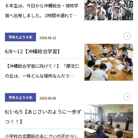
６年生は、今日から沖縄総合・現地学
習へ出発しました。 1時間半遅れて那覇
空港に到着しました。みんな元気にし
ています。 ひめゆり平和祈念資料館へ
学年だより６年
2026.06.12
向かいます。
6/8～12【沖縄総合学習】
【沖縄総合学習に向けて！】 「摩文仁
の丘は、一体どんな場所なんだろ
う？」 「ひめゆり学徒隊はなぜ女性だ
ったのだろう？」 沖縄平和学習を進め
学年だより６年
2026.06.05
る中で、子どもたちの心にはたくさん
6/1~6/5【あじさいのように一歩ず
の「問い」が生まれました。 今週は、
つ！！】
「どうして沖 […]
小学校の玄関前のあじさいの花が少し