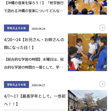
【沖縄の音楽を探ろう！】 「修学旅行
で訪れる沖縄の音楽についてどんなこ
とを知ってる？」と子どもたちに聞い
てみると、 「うーん、あんまり知らな
学年だより６年
2026.04.24
いなあ。」という反応でした。 そこ
4/20～24【お兄さん・お姉さんの
で、現代の沖縄出身のミュージシャン
顔になった日！】
の音楽をみん […]
【総合的な学習の時間】 水曜日は、総
合的な学習の時間の一環として、学校
周辺の岡﨑エリアにてフィールドワー
クを行いました。 今回の目的は、日常
学年だより６年
2026.04.17
の当たり前に目を向け、岡﨑エリアの
4/7～17【最高学年として、一歩前
『なぜ』を見つけることでした。 ま
へ！！】
た、地域の魅 […]