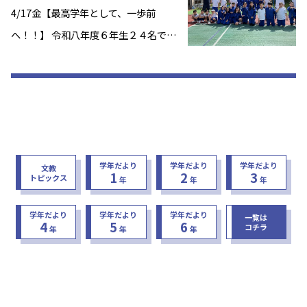
4/17金【最高学年として、一歩前
へ！！】 令和八年度６年生２４名でス
タートしました！！ みんな、元気に明
るく学校生活を過ごしています。 ～＊
～＊～＊～ また、最高学年としても、
より一層たくましい姿を発揮していま
す。 入 […]
学年だより
学年だより
学年だより
文教
1
2
3
トピックス
年
年
年
学年だより
学年だより
学年だより
一覧は
4
5
6
コチラ
年
年
年