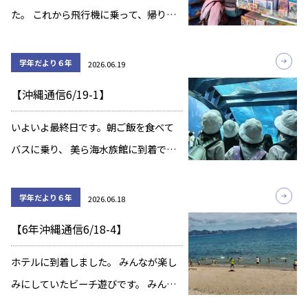
た。 これから飛行機に乗って、帰りま
す。
学年だより６年
2026.06.19
【沖縄通信6/19-1】
いよいよ最終日です。朝ご飯を食べて
バスに乗り、 美ら海水族館に到着で
す。 イルカショーも見学しました。
学年だより６年
2026.06.18
【6年沖縄通信6/18-4】
ホテルに到着しました。 みんなが楽し
みにしていたビーチ遊びです。 みんな
元気に夕食を食べました。 今日の平和