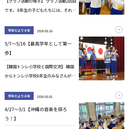
【クラブ活動の様子】 クラブ活動2回目
です。 6年生の子どもたちには、それぞ
れのクラブで最高学年としての自覚を
表してほしいです。 「バドミントン」
学年だより６年
2026.05.16
「理科クラブ」 「音楽クラブ」 「伝承
5/7～5/16【最高学年として第一
遊び」 「英語＆歴史ウォーキング」
歩】
[…]
【韓国トンレ小学校と国際交流】 韓国
からトンレ小学校6年生のみなさんが、
文教小学校にやってきました。 この日
を楽しみにしていた６年生。直接顔を
学年だより６年
2026.05.01
合わせると、少し緊張した姿も見られ
4/27～5/1【沖縄の音楽を探ろ
ましたが、じゃんけん大会や文教トン
う！】
レゲーム、 […]