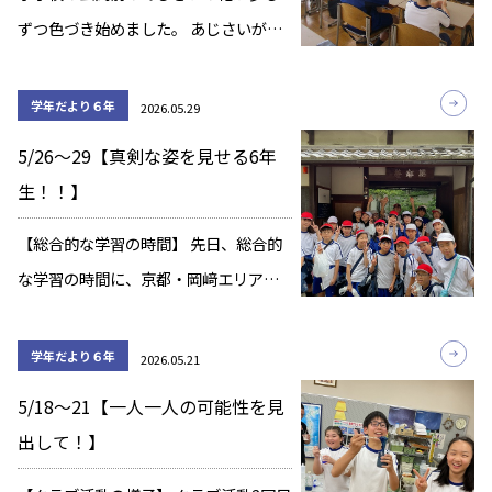
ずつ色づき始めました。 あじさいが雨
を吸って小さな花をたくさん咲かせる
ように、子どもたちも日々の学校生活
学年だより６年
2026.05.29
の中で着実に成長しています。 6月は、
5/26～29【真剣な姿を見せる6年
待ちに待った修学旅行があります。
生！！】
「十分な睡眠 […]
【総合的な学習の時間】 先日、総合的
な学習の時間に、京都・岡﨑エリアに
詳しい大学の先生をゲストティーチャ
ーとしてお招きしました。 授業では、
学年だより６年
2026.05.21
岡﨑の町がどのように発展してきたの
5/18～21【一人一人の可能性を見
かや歴史ある建物の背景などを子ども
出して！】
たちの発表に […]