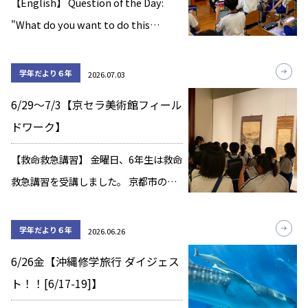
【English】 Question of the Day:
"What do you want to do this
summer?" "I want to go to
Yokohama to eat Chinese […]
学年だより６年
2026.07.03
6/29～7/3【京セラ美術館フィール
ドワーク】
【救命救急講習】 金曜日、6年生は救命
救急講習を受講しました。 京都市の消
防局の方を講師にお招きし、万が一の
事態に遭遇したとき、自分たちに何が
学年だより６年
2026.06.26
できるかを真剣に考える貴重な時間と
6/26金【沖縄修学旅行 ダイジェス
なりました。 講習では、胸骨圧迫や
ト！！[6/17-19]】
AEDの正 […]