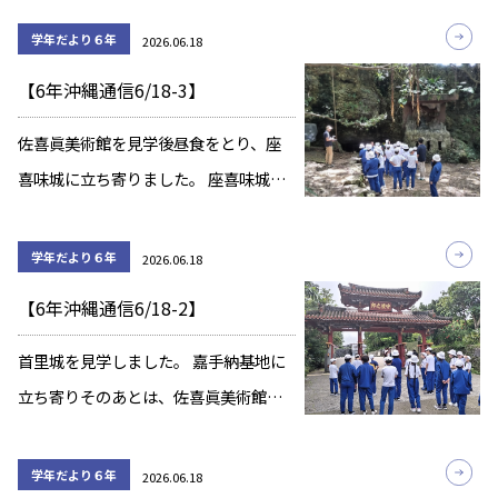
学習のまとめをしてから、就寝です。
学年だより６年
2026.06.18
【6年沖縄通信6/18-3】
佐喜眞美術館を見学後昼食をとり、座
喜味城に立ち寄りました。 座喜味城で
ガイドさんと合流して、チビチリガ
マ、シムクガマの見学に行きました。
学年だより６年
2026.06.18
【6年沖縄通信6/18-2】
首里城を見学しました。 嘉手納基地に
立ち寄りそのあとは、佐喜眞美術館の
見学です。
学年だより６年
2026.06.18