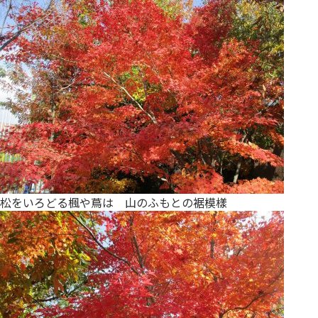
松をいろどる楓や蔦は 山のふもとの裾模樣