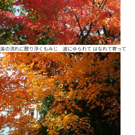
溪の流れに散り浮くもみじ 波にゆられて はなれて寄って