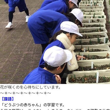
花が咲くのを心待ちにしています。
～＊～＊～＊～＊～＊～＊～
【国語】
「どうぶつの赤ちゃん」の学習です。