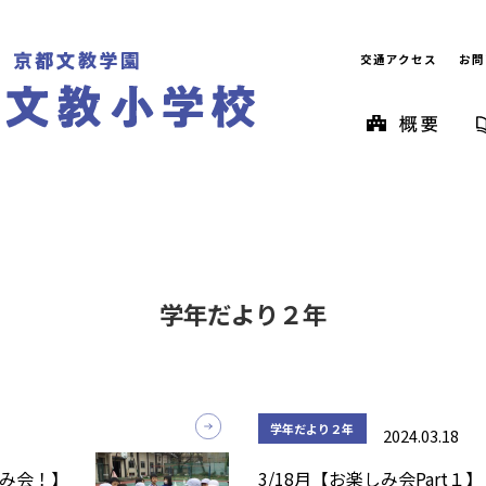
交通アクセス
お問
学年だより２年
学年だより２年
2024.03.18
しみ会！】
3/18月【お楽しみ会Part１】