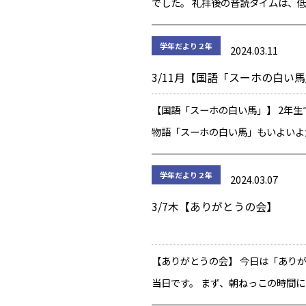
でした。 礼拝後の音読タイムは、
でした。 今回発表したのは「せか
冒頭、リズムとオノマトペが特徴的
学年だより２年
2024.03.11
す。 練習の時からリズムをアピー
3/11月【国語「スーホの白い
う、テ […]
【国語「スーホの白い馬」】 2年生
物語「スーホの白い馬」もいよいよ
す。 今日は「スーホの白い馬」の
ホが「お話が終わった後、スーホは
学年だより２年
2024.03.07
テーマに話し合いました。 幸せ派
3/7木【ありがとうの会】
分か […]
【ありがとうの会】 今日は「あり
当日です。 まず、朝ねっこの時間に
レゼントを届けました。 2年生のプ