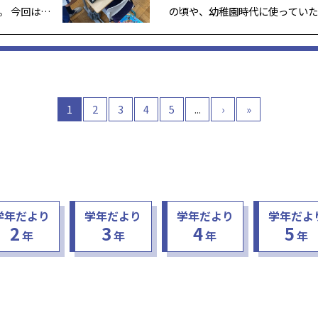
。 今回は、
の頃や、幼稚園時代に使っていた
方体を作る
の思い出の品についてスピーチを
型は、コピー
子供達は自分が昔使っていた物を
で、その発
物をいつ、どのように使っていた
にイン […]
1
2
3
4
5
...
›
»
学年だより
学年だより
学年だより
学年だよ
2
3
4
5
年
年
年
年