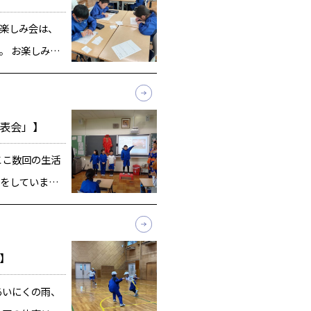
お楽しみ会は、
。 お楽しみ会
級活動で相談
み会では「お話
ベース」「サ
発表会」】
ここ数回の生活
をしていまし
です。 発表会
ルのお話をして
ただきました
」】
あいにくの雨、