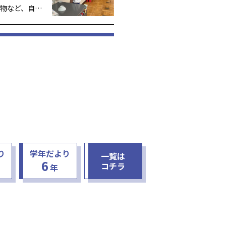
物など、自分
しています。
探し、その品
かをお家の人
り
学年だより
一覧は
6
コチラ
年