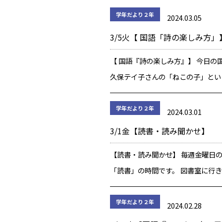
工の時間に作成した「バッジ」です。
学年だより２年
2024.03.05
謝の気持ちを伝えるべく、心を込めて
3/5火【 国語「詩の楽しみ方」
【 国語『詩の楽しみ方』】 今日の
久保テイ子さんの「ねこの子」とい
楽しみました。 「ねこの子」は子
子を、オノマトペを使ってリズム良
学年だより２年
2024.03.01
ろく詠んだ詩です。 全員で詩を音
3/1金【読書・読み聞かせ】
に […]
【読書・読み聞かせ】 毎週金曜日の
「読書」の時間です。 図書室に行
と貸し出しが終わった後は、各自で
を探して読んでいます。 貸し出さ
学年だより２年
2024.02.28
を見ていると、貸し出しが一番多い