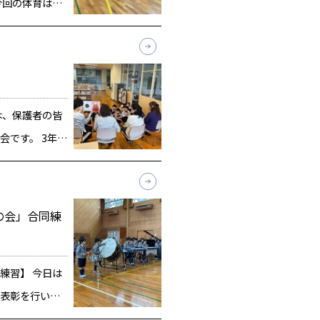
今回の体育は少
ました。 この
る側が１対１
ぽを体の横に2本
は、保護者の皆
会です。 3年生
じて3回行って
2年生最後のハ
]
の会」合同練
練習】 今日は
表彰を行いま
合格の7人が努