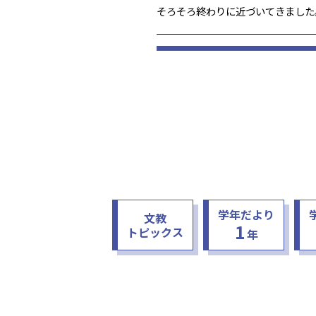
そろそろ終わりに近づいてきました
竹ひごと粘土を使って、立方体・直
活動を行いました。 これまでの模
用紙や方眼紙を折って作っていたの
展と […]
学年だより
文教
1
トピックス
年