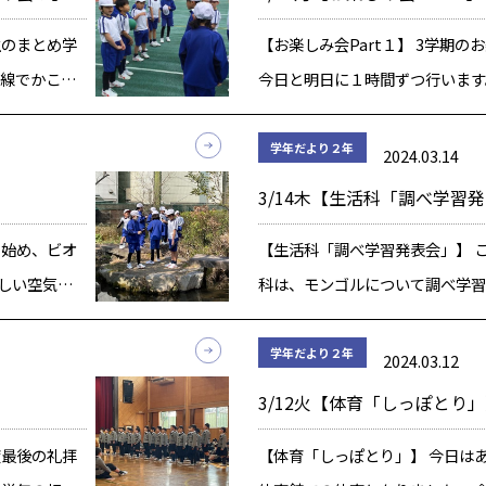
生のまとめ学
【お楽しみ会Part１】 3学期の
直線でかこ
今日と明日に１時間ずつ行います
直線”を引く
で行うメニューは、子ども達が学
するので、
して決めました。 今回のお楽し
学年だより２年
2024.03.14
っていまし
作り」「ぼうずめくり」「キック
3/14木【生活科「調べ学習
[…]
り始め、ビオ
【生活科「調べ学習発表会」】 
しい空気に
科は、モンゴルについて調べ学習
できた「季
た。 今日の生活科は、その発表会
後の季節
の前には、Mr.ヨコヤマにモンゴ
学年だより２年
2024.03.12
は、春を感じ
いただき、服や馬頭琴を見せてい
3/12火【体育「しっぽとり
[…]
度最後の礼拝
【体育「しっぽとり」】 今日は