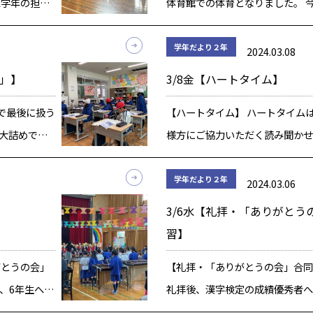
低学年の担当
体育館での体育となりました。 
い一の話」の
し変わった「しっぽとり」を行い
なお話で
「しっぽとり」では逃げる側と守
学年だより２年
2024.03.08
ルできるよ
で行います。 逃げる人は、しっ
馬」】
3/8金【ハートタイム】
[…]
で最後に扱う
【ハートタイム】 ハートタイム
大詰めで
様方にご協力いただく読み聞かせ
主人公、スー
まで各学期に1回ずつ、年度を通
幸せか」を
います。 今日の読書の時間は、
学年だより２年
2024.03.06
と不幸せ派に
ートタイムでした。 今回は今 […
3/6水【礼拝・「ありがとう
習】
がとうの会」
【礼拝・「ありがとうの会」合同
、6年生へプ
礼拝後、漢字検定の成績優秀者へ
レゼントは図
した。 2年生からは、150点満点