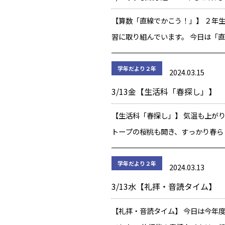
【算数「直線でかこう！」】 ２年
習に取り組んでいます。 今日は「
う！」の時間。 ものさしを使った“
活動だけではなく、美しい形に完成
学年だより２年
2024.03.15
ひとつひとつの問題に真剣に向き合
3/13金【生活科「春探し」】
た。 […]
【生活科「春探し」】 気温も上が
トープの桜桃も開き、すっかり春ら
なってきました。 2年生で取り組ん
節」についての学習も、いよいよ最
学年だより２年
2024.03.13
「春」に突入です。 今日の授業で
3/13水【礼拝・音読タイム】
るもの […]
【礼拝・音読タイム】 今日は今年