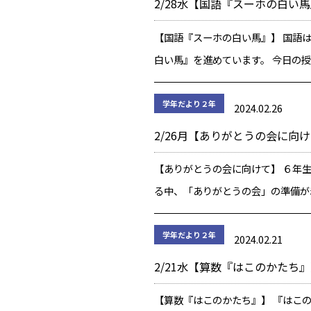
2/28水【国語『スーホの白い
は、年 […]
【国語『スーホの白い馬』】 国語
白い馬』を進めています。 今日の
場人物の一人である「とのさま」の
し、人物像や心情の変化を考えまし
学年だより２年
2024.02.26
は人物の発言、行動など、文章に書
2/26月【ありがとうの会に向
根拠 […]
【ありがとうの会に向けて】 ６年
る中、「ありがとうの会」の準備が
でいます。 今日は、6年生へのプレ
るメッセージと、ありがとう掲示の
学年だより２年
2024.02.21
を作成しました。 1年間お世話にな
2/21水【算数『はこのかたち
[…]
【算数『はこのかたち』】 『はこ