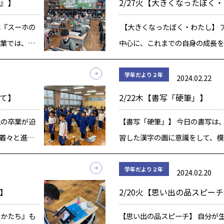
馬』】
2/27火【大きくなったぼく
[…]
は『スーホの
【大きくなったぼく・わたし】 
授業では、登
中心に、これまでの自身の成長を
言動に注目
を行ってきました。 今回は、ア
た。 人物像
も見てもらいたいという人のアル
学年だより２年
2024.02.22
かれている
て、アルバムの主にコメントを贈
けて】
2/22木【書写「硬筆」】
を行 […]
生の卒業が迫
【書写「硬筆」】 今日の書写は
着々と進ん
習した漢字の画に意識をして、模
ゼントにつけ
た。 美しい字を書くには、まず
メッセージ
ら。 いつもよりピシッと姿勢を
学年だより２年
2024.02.20
った6年生、
活動に取り組みました。 「知」
』】
2/20火【思い出の品スピー
らい』 […]
のかたち』も
【思い出の品スピーチ】 自分が