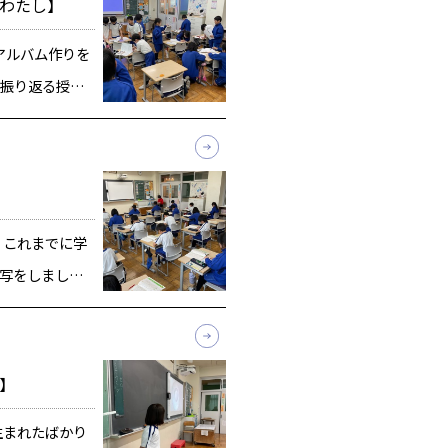
・わたし】
アルバム作りを
振り返る授業
ルバムを友達に
バムを皆で見
るという活動
、これまでに学
写をしまし
美しい姿勢か
正して、真剣に
「教」など『は
チ】
生まれたばかり