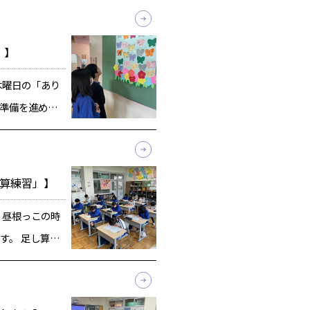
生は全員が「9
生では […]
」】
木曜日の「あり
準備を進めて
限らず、1年生
。 今日の練習
をしました。
計算練習」】
 昼根っこの時
す。 足し算・
です。 最初は
最近は満点が
仕上げるほど速