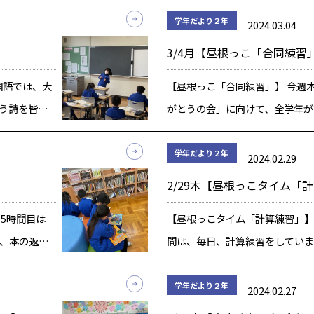
 6年生に感
力賞をもらいました。 今年、2年
学年だより２年
2024.03.04
飾り […]
級」を受験しています。 来年、3年
】
3/4月【昼根っこ「合同練習
国語では、大
【昼根っこ「合同練習」】 今週
う詩を皆で
がとうの会」に向けて、全学年が
猫の色々な様
います。 2年生は、音楽の時間に
く、おもし
と合同で贈る歌を練習しています
学年だより２年
2024.02.29
読した後、頭
では、振り付けや、並び方の確認
2/29木【昼根っこタイム「
[…]
5時間目は
【昼根っこタイム「計算練習」】
き、本の返却
間は、毎日、計算練習をしていま
読みたい本
引き算に続いて、今は九九の練習
れる本の種類
正答率も高くなかったのですが、
学年だより２年
2024.02.27
種類の本
当たり前、時間も100問を5分で