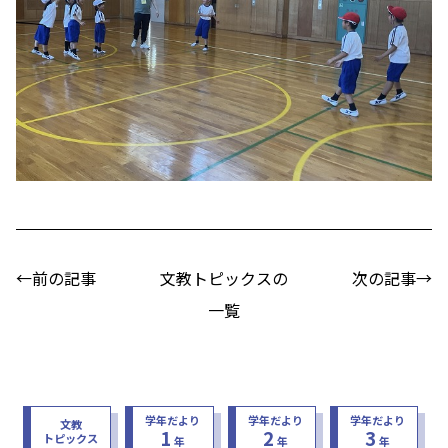
←前の記事
文教トピックスの
次の記事→
一覧
学年だより
学年だより
学年だより
文教
1
2
3
トピックス
年
年
年