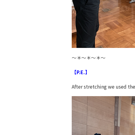
～＊～＊～＊～
【P.E.】
After stretching we used th