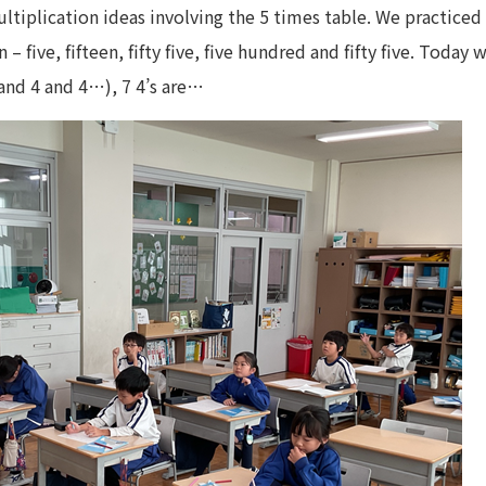
ltiplication ideas involving the 5 times table. We practiced
 – five, fifteen, fifty five, five hundred and fifty five. Toda
and 4 and 4…), 7 4’s are…