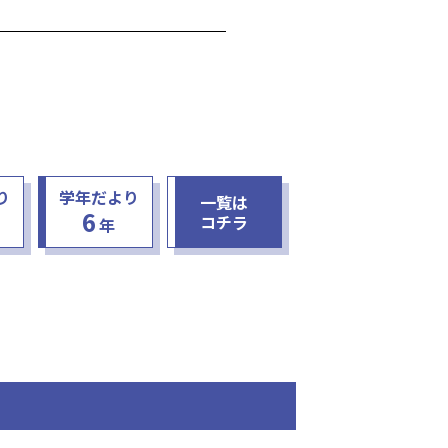
り
学年だより
一覧は
6
コチラ
年