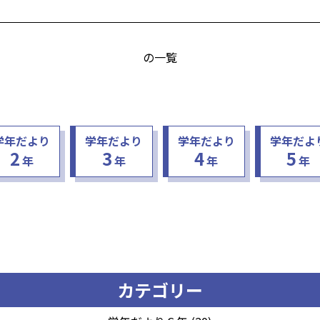
の一覧
学年だより
学年だより
学年だより
学年だよ
2
3
4
5
年
年
年
年
カテゴリー