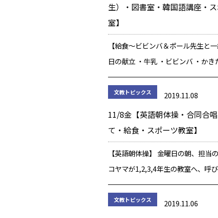
生）・図書室・韓国語講座・ス
室】
【給食～ビビンバ＆ポール先生と一
日の献立 ・牛乳 ・ビビンバ ・か
プ ・ぶどうゼリー ビビンバとは『
る）＋パッ（ご飯）＝混ぜご飯』と
文教トピックス
2019.11.08
あります。韓国では、本来残りご飯
11/8金【英語朝体操・合同合
[…]
て・給食・スポーツ教室】
【英語朝体操】 金曜日の朝、担当
コヤマが1,2,3,4年生の教室へ、呼
ます。 最近、早く登校したメンバ
[English Morning Exercise D
文教トピックス
2019.11.06
持ちながら、教 […]