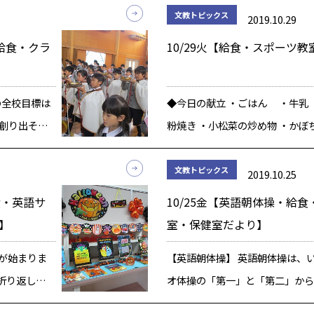
きずつけて
文教トピックス
2019.10.29
えのない
・給食・クラ
10/29火【給食・スポーツ教
月の全校目標は
◆今日の献立 ・ごはん ・牛乳
創り出そ
粉焼き ・小松菜の炒め物 ・か
た。 11月
かぼちゃは、ビタミンACE(エー
 傷ついて
む食品です。ビタミンACEとは、
文教トピックス
2019.10.25
です。 新
タミンC、ビタミンEを合わせ […
食・英語サ
10/25金【英語朝体操・給
】
室・保健室だより】
週が始まりま
【英語朝体操】 英語朝体操は、
折り返し地点
オ体操の「第一」と「第二」から
ども達は、こ
写真は、ストレッチを意識して「