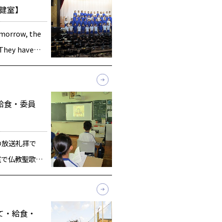
健室】
morrow, the
 They have
nce […]
・給食・委員
の放送礼拝で
室で仏教聖歌を
 校長先生のお
りについてで
りは明日」とい
して・給食・