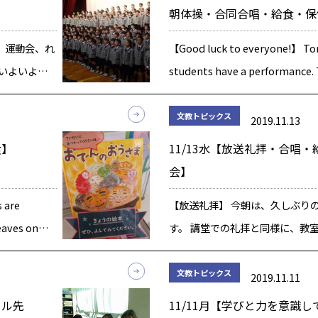
ご […]
朝体操・合同合唱・給食・保
 運動会、れ
【Good luck to everyone!】 To
いよいよ今
students have a performance.
日は、多数の
been busy preparing songs, da
た。 「学び
文教トピックス
2019.11.13
 子ども達は
食】
11/13水【放送礼拝・合唱
会】
s are
【放送礼拝】 今朝は、久しぶり
eaves on
す。 講堂での礼拝と同様に、教
]
歌い、お十念をお唱えしました。
話です。 まずは、日々のがんば
文教トピックス
2019.11.11
す。 「昨日よりは今日、今日よ
ール先
11/11月【学びと力を意識