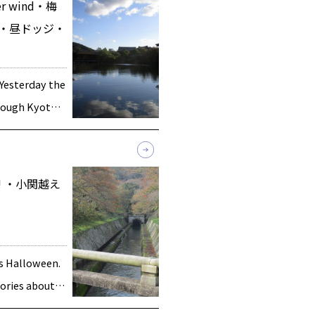
ter wind・梅
・昼ドッジ・
Yesterday the
rough Kyoto.
en! ・小関越え
 Halloween.
ories about
se […]