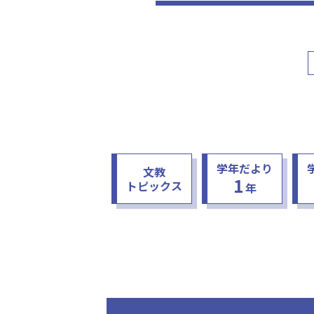
の2学期後半をいかに過ごすかが大事
教職員も、しっかりと目の前の児童を
学年だより
文教
1
トピックス
年