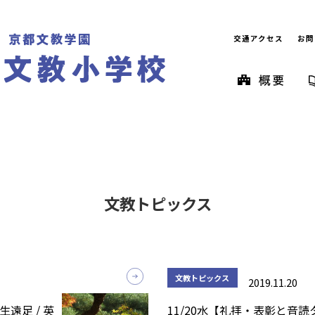
交通アクセス
お問
文教トピックス
文教トピックス
2019.11.20
1年生遠足 / 英
11/20水【礼拝・表彰と音