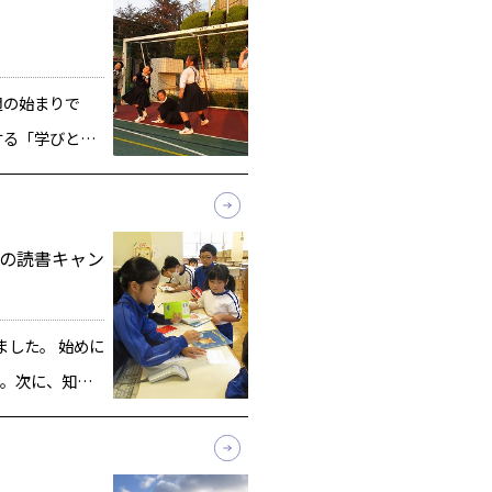
週の始まりで
する「学びと力
一人ひとりが
達が各学年・
を意識し、身
員の読書キャン
ました。 始めに
。次に、知恩
タイム。最後
・・と盛りだ
す。 2年生のホ