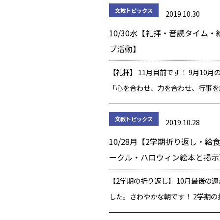
よう！『きずついていませんか』『
文教トピックス
2019.10.30
いませんか？』『一人一人、かけが
10/30水【礼拝・音読タイム
命！』」で […]
ブ活動】
【礼拝】 11月目前です！ 9月10
「心を合わせ、力を合わせ、行事を
う！」です。文教キッズは頑張りまし
からの目標は「自分に問いかけよう
文教トピックス
2019.10.28
いませんか 傷つけていませんか」
10/28月【2学期折り返し・給
[…]
ークル・ハロウィン絵本と掲示
【2学期の折り返し】 10月最後の
した。さわやかな朝です！ 2学期の
にさしかかった感じがします。 子