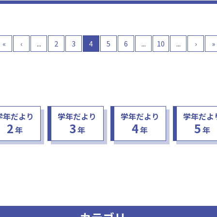
です。 私達
二」に取り組んでいるところです
見つ […]
生のたっての希望で、英語「みん
も […]
«
‹
...
2
3
4
5
6
...
10
...
›
»
学年だより
学年だより
学年だより
学年だよ
2
3
4
5
年
年
年
年