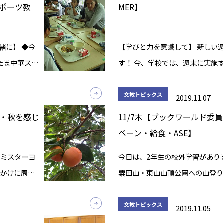
う言 […]
ポーツ教
MER】
緒に】 ◆今
【学びと力を意識して】 新しい
きたま中華スー
す！ 今、学校では、週末に実施
ピビダ（混ぜ
の発表会Ⅱ」に向けて、子ども達
いう意味が
真剣に取り組んでいます。子ども
文教トピックス
2019.11.07
に、ナム
各個人が目標とする「学びと力」
唱・秋を感じ
11/7木【ブックワールド委
につけて […]
ペーン・給食・ASE】
のミスターヨ
今日は、2年生の校外学習があり
びかけに周り
粟田山・東山山頂公園への山登り
ーが、
院のお参りと円山公園でのお弁当
ay]の大きな紙を
に、漢字ミュージアムの見学・・
文教トピックス
2019.11.05
くさんで学び豊かなプログラムで