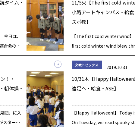
音読タイム・
11/5火【The first cold win
ー […]
小路アートキャンパス・給食
スポ教】
。 今日は、
【The first cold winter wind】 
連合会の研
first cold winter wind blew th
業でした。
The mornings are getting […]
・・・・・・・・・・・・・
文教トピックス
2019.10.31
]
ーン！・
10/31木【Happy Hallowe
」・朝体操・
遠足へ・給食・ASE】
権月間」に入
【Happy Halloween!】 Today is
がスタート
On Tuesday, we read spooky st
に問いかけ
Jack-o-lanterns, haunted hou