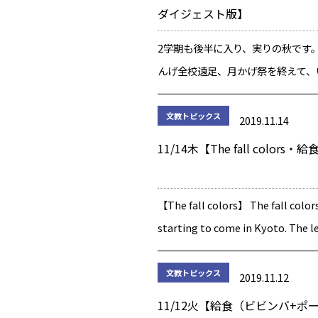
ダイジェスト版】
2学期も後半に入り、実りの秋です。
んげ全校遠足、月かげ祭を終えて、
日は『学びと力の発表会Ⅱ』！ 本
ご参観、誠にありがとうございまし
文教トピックス
2019.11.14
と力」と銘打った、本校の発表会。
11/14木【The fall colors・給
[…]
【The fall colors】 The fall color
starting to come in Kyoto. The l
the trees are turning red, yell […
文教トピックス
2019.11.12
11/12火【給食（ビビンバ+ポ