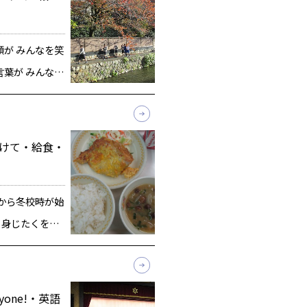
顔が みんなを笑
言葉が みんなの
語」です。その
振り返ってか
、今 […]
向けて・給食・
日から冬校時が始
 身じたくをす
と願います。
では、多数の
にありがとう
eryone!・英語