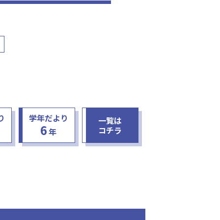
。 今朝は、1年
なの体操」に
り
学年だより
一覧は
6
コチラ
年