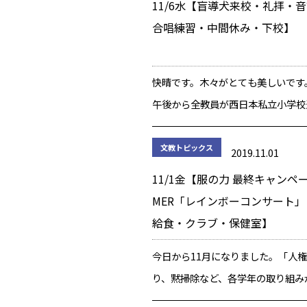
11/6水【盲導犬来校・礼拝・
合唱練習・中間休み・下校】
快晴です。木々がとても美しいです
午後から全教員が西日本私立小学校
修会に参加する為、午前中だけの授
・・・・・・・・・・・・・・・・
文教トピックス
2019.11.01
【礼拝】 礼拝の朝を迎えました […
11/1金【服の力 最終キャンペ
MER「レインボーコンサート
給食・クラブ・保健室】
今日から11月になりました。「人
り、黙掃除など、各学年の取り組み
しました。学校目標は新たに「自分