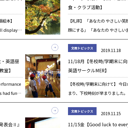
食・クラブ活動】
 英語絵本】
【礼拝】 「あなたの やさしい笑
ll display
顔にする」 「あなたの やさしい
b […]
心を潤す」 お経にある「和顔愛
意味を皆で確かめ、自分の行いを
文教トピックス
2019.11.18
ら礼拝に臨みました。 校長先生から
・給食・英語昼
11/18月【冬校時/学期末に
教室】
英語サークルMER】
erformance
【冬校時/学期末に向けて】 今
s had fun
まり、下校時刻が早まりました。
ばやくして、安全に帰ってほしい
一昨日の「学びと力の発表会Ⅱ」
文教トピックス
2019.11.15
ご参観と温かい拍手等を頂き、誠
の発表会Ⅱ』
11/15金【Good luck to ev