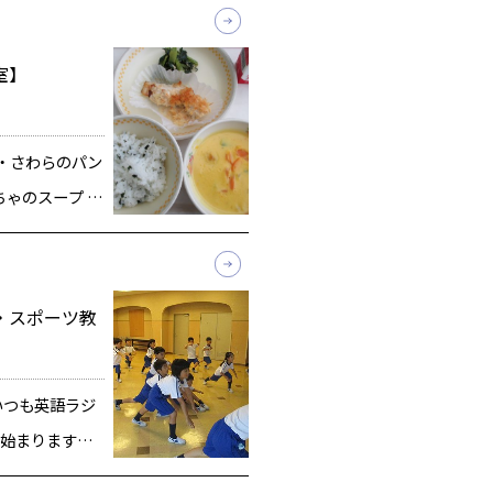
室】
 ・さわらのパン
ぼちゃのスープ
ス)を豊富にふく
ビタミンA、ビ
]
食・スポーツ教
いつも英語ラジ
始まります。
ラジオ体操第