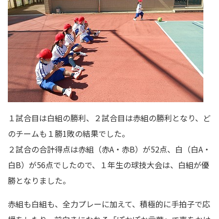
１試合目は白組の勝利、２試合目は赤組の勝利となり、ど
のチームも１勝1敗の結果でした。
２試合の合計得点は赤組（赤A・赤B）が52点、白（白A・
白B）が56点でしたので、１年生の球技大会は、白組が優
勝となりました。
赤組も白組も、全力プレーに加えて、積極的に手拍子で応