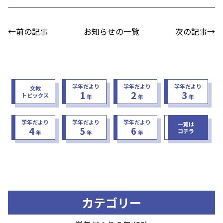
←前の記事
お知らせの一覧
次の記事→
学年だより
学年だより
学年だより
文教
1
2
3
トピックス
年
年
年
学年だより
学年だより
学年だより
一覧は
4
5
6
コチラ
年
年
年
カテゴリー