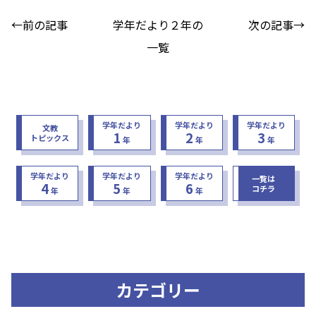
←前の記事
学年だより２年の
次の記事→
一覧
学年だより
学年だより
学年だより
文教
1
2
3
トピックス
年
年
年
学年だより
学年だより
学年だより
一覧は
4
5
6
コチラ
年
年
年
カテゴリー