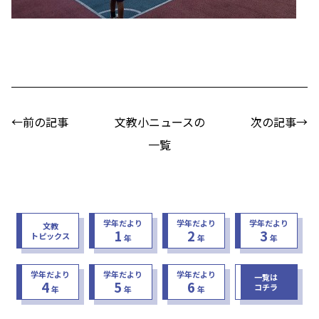
←前の記事
文教小ニュースの
次の記事→
一覧
学年だより
学年だより
学年だより
文教
1
2
3
トピックス
年
年
年
学年だより
学年だより
学年だより
一覧は
4
5
6
コチラ
年
年
年