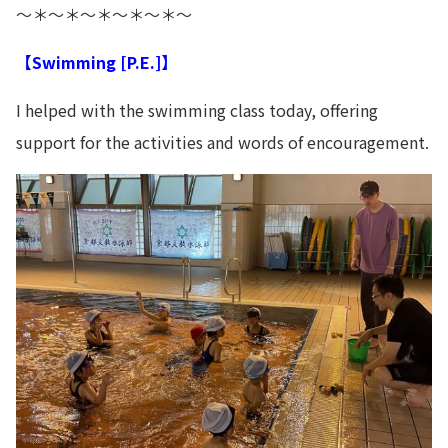
～＊～＊～＊～＊～＊～
【Swimming [P.E.]】
I helped with the swimming class today, offering
support for the activities and words of encouragement.